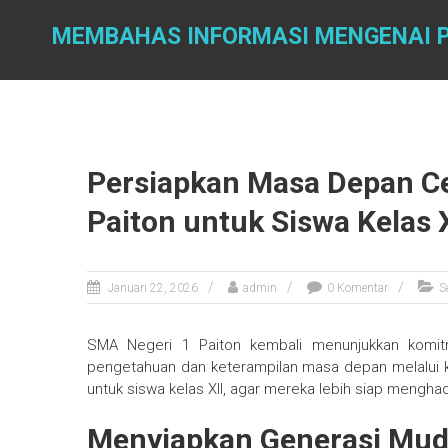
Skip
to
MEMBAHAS INFORMASI MENGENAI P
content
Persiapkan Masa Depan Ce
Paiton untuk Siswa Kelas X
Januari 22, 2026
admin
0 Komentar
S
SMA Negeri 1 Paiton kembali menunjukkan kom
pengetahuan dan keterampilan masa depan melalui ke
untuk siswa kelas XII, agar mereka lebih siap menghad
Menyiapkan Generasi Mud