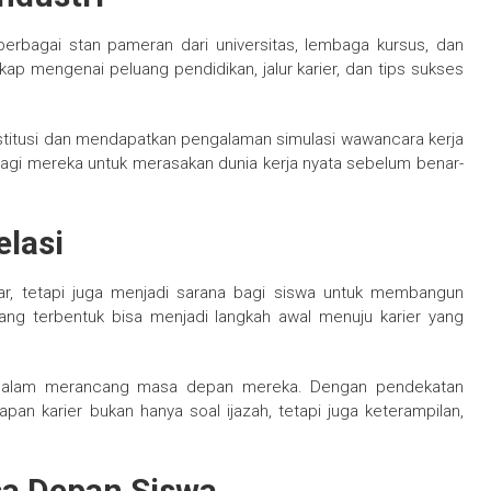
erbagai stan pameran dari universitas, lembaga kursus, dan
ap mengenai peluang pendidikan, jalur karier, dan tips sukses
nstitusi dan mendapatkan pengalaman simulasi wawancara kerja
bagi mereka untuk merasakan dunia kerja nyata sebelum benar-
lasi
ar, tetapi juga menjadi sarana bagi siswa untuk membangun
 yang terbentuk bisa menjadi langkah awal menuju karier yang
atif dalam merancang masa depan mereka. Dengan pendekatan
iapan karier bukan hanya soal ijazah, tetapi juga keterampilan,
sa Depan Siswa