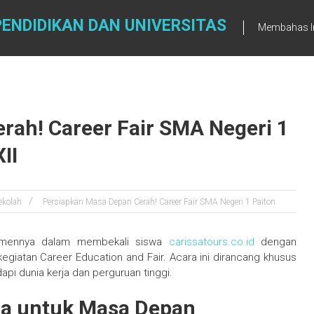
ENDIDIKAN DAN UNIVERSITAS
Membahas In
rah! Career Fair SMA Negeri 1
II
ekolah
Persiapkan Masa Depan Cerah! Career Fair SMA Negeri 1 Paiton
itmennya dalam membekali siswa
carissatours.co.id
dengan
giatan Career Education and Fair. Acara ini dirancang khusus
api dunia kerja dan perguruan tinggi.
a untuk Masa Depan