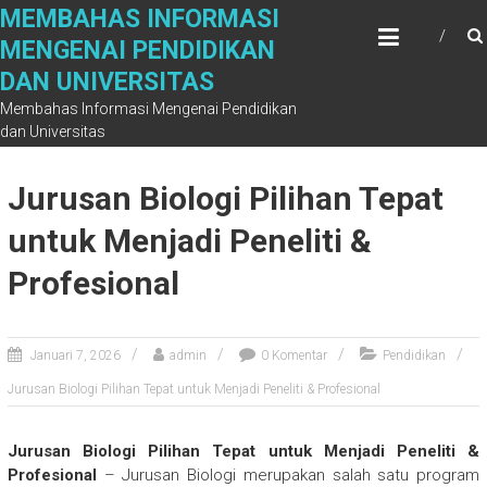
Skip
MEMBAHAS INFORMASI
to
MENGENAI PENDIDIKAN
content
DAN UNIVERSITAS
Membahas Informasi Mengenai Pendidikan
dan Universitas
Jurusan Biologi Pilihan Tepat
untuk Menjadi Peneliti &
Profesional
Januari 7, 2026
admin
0 Komentar
Pendidikan
Jurusan Biologi Pilihan Tepat untuk Menjadi Peneliti & Profesional
Jurusan Biologi Pilihan Tepat untuk Menjadi Peneliti &
Profesional
– Jurusan Biologi merupakan salah satu program