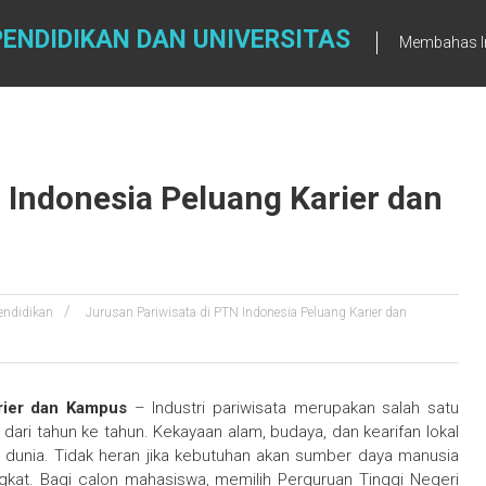
ENDIDIKAN DAN UNIVERSITAS
Membahas In
 Indonesia Peluang Karier dan
endidikan
Jurusan Pariwisata di PTN Indonesia Peluang Karier dan
rier dan Kampus
– Industri pariwisata merupakan salah satu
ari tahun ke tahun. Kekayaan alam, budaya, dan kearifan lokal
s dunia. Tidak heran jika kebutuhan akan sumber daya manusia
kat. Bagi calon mahasiswa, memilih Perguruan Tinggi Negeri