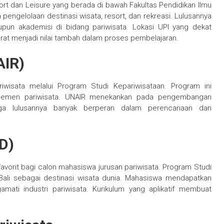
t dan Leisure yang berada di bawah Fakultas Pendidikan Ilmu
 pengelolaan destinasi wisata, resort, dan rekreasi. Lulusannya
upun akademisi di bidang pariwisata. Lokasi UPI yang dekat
rat menjadi nilai tambah dalam proses pembelajaran.
AIR)
riwisata melalui Program Studi Kepariwisataan. Program ini
ajemen pariwisata. UNAIR menekankan pada pengembangan
ngga lulusannya banyak berperan dalam perencanaan dan
D)
n favorit bagi calon mahasiswa jurusan pariwisata. Program Studi
Bali sebagai destinasi wisata dunia. Mahasiswa mendapatkan
ti industri pariwisata. Kurikulum yang aplikatif membuat