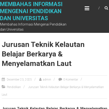
Skip
MEMBAHAS INFORMASI
to
MENGENAI PENDIDIKAN
content
DAN UNIVERSITAS
Membahas Informasi Mengenai Pendidikan
dan Universitas
Jurusan Teknik Kelautan
Belajar Berkarya &
Menyelamatkan Laut
Desember 23, 2025
admin
0 Komentar
Pendidikan
Jurusan Teknik Kelautan Belajar Berkarya & Menyelamatkan
Laut
Jurusan Teknik Kelautan Belajar Berkarya & Menyelamatkan