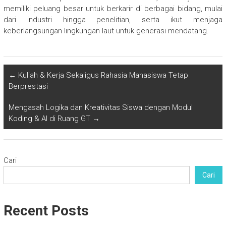
memiliki peluang besar untuk berkarir di berbagai bidang, mulai
dari industri hingga penelitian, serta ikut menjaga
keberlangsungan lingkungan laut untuk generasi mendatang.
←
Kuliah & Kerja Sekaligus Rahasia Mahasiswa Tetap
Berprestasi
Mengasah Logika dan Kreativitas Siswa dengan Modul
Koding & AI di Ruang GT
→
Cari
Cari
Recent Posts