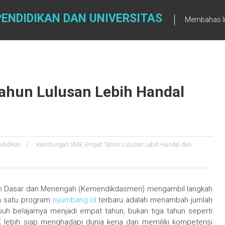
ENDIDIKAN DAN UNIVERSITAS
Membahas In
hun Lulusan Lebih Handal
ndidikan
Keuntungan SMK Empat Tahun Lulusan Lebih Handal dan
kan Dasar dan Menengah (Kemendikdasmen) mengambil langkah
ah satu program
nyumbang.id
terbaru adalah menambah jumlah
 belajarnya menjadi empat tahun, bukan tiga tahun seperti
K lebih siap menghadapi dunia kerja dan memiliki kompetensi