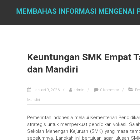
Skip
to
MEMBAHAS INFORMASI MENGENAI P
content
Keuntungan SMK Empat Ta
dan Mandiri
Januari 9, 2026
admin
0 Komentar
Pe
Mandiri
Pemerintah Indonesia melalui Kementerian Pendidi
strategis untuk memperkuat pendidikan vokasi. Sal
Sekolah Menengah Kejuruan (SMK) yang masa tempuh
sebelumnya. Langkah ini bertujuan agar lulusan SM