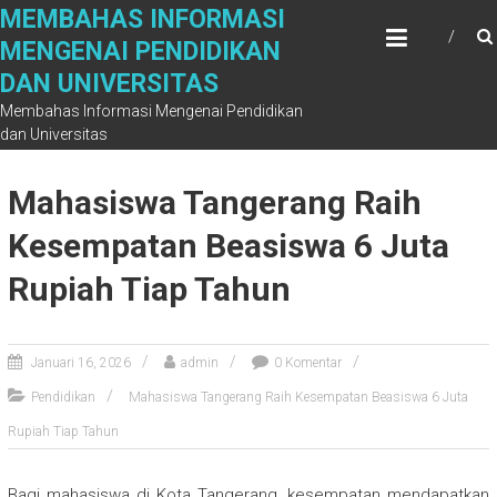
Skip
MEMBAHAS INFORMASI
to
MENGENAI PENDIDIKAN
content
DAN UNIVERSITAS
Membahas Informasi Mengenai Pendidikan
dan Universitas
Mahasiswa Tangerang Raih
Kesempatan Beasiswa 6 Juta
Rupiah Tiap Tahun
Januari 16, 2026
admin
0 Komentar
Pendidikan
Mahasiswa Tangerang Raih Kesempatan Beasiswa 6 Juta
Rupiah Tiap Tahun
Bagi mahasiswa di Kota Tangerang, kesempatan mendapatkan