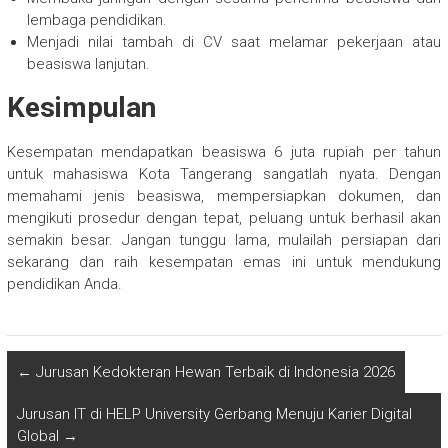
lembaga pendidikan.
Menjadi nilai tambah di CV saat melamar pekerjaan atau
beasiswa lanjutan.
Kesimpulan
Kesempatan mendapatkan beasiswa 6 juta rupiah per tahun
untuk mahasiswa Kota Tangerang sangatlah nyata. Dengan
memahami jenis beasiswa, mempersiapkan dokumen, dan
mengikuti prosedur dengan tepat, peluang untuk berhasil akan
semakin besar. Jangan tunggu lama, mulailah persiapan dari
sekarang dan raih kesempatan emas ini untuk mendukung
pendidikan Anda.
←
Jurusan Kedokteran Hewan Terbaik di Indonesia 2026
Jurusan IT di HELP University Gerbang Menuju Karier Digital
Global
→