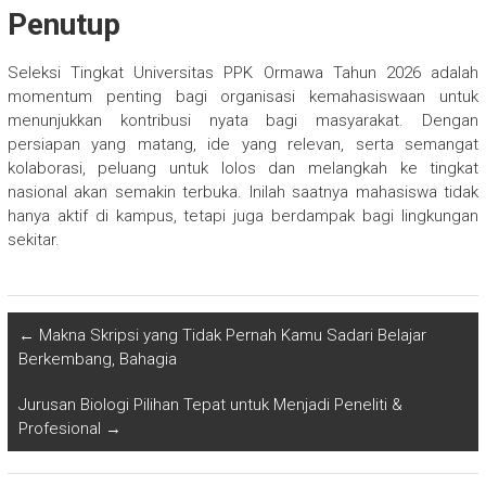
Penutup
Seleksi Tingkat Universitas PPK Ormawa Tahun 2026 adalah
momentum penting bagi organisasi kemahasiswaan untuk
menunjukkan kontribusi nyata bagi masyarakat. Dengan
persiapan yang matang, ide yang relevan, serta semangat
kolaborasi, peluang untuk lolos dan melangkah ke tingkat
nasional akan semakin terbuka. Inilah saatnya mahasiswa tidak
hanya aktif di kampus, tetapi juga berdampak bagi lingkungan
sekitar.
←
Makna Skripsi yang Tidak Pernah Kamu Sadari Belajar
Berkembang, Bahagia
Jurusan Biologi Pilihan Tepat untuk Menjadi Peneliti &
Profesional
→