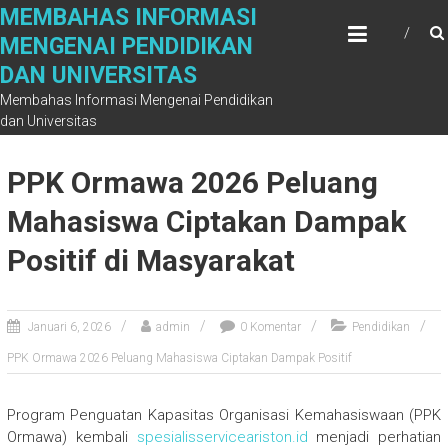
Skip
MEMBAHAS INFORMASI
to
MENGENAI PENDIDIKAN
content
DAN UNIVERSITAS
Membahas Informasi Mengenai Pendidikan
dan Universitas
PPK Ormawa 2026 Peluang
Mahasiswa Ciptakan Dampak
Positif di Masyarakat
Januari 6, 2026
admin
0 Komentar
Pendidikan
PPK Ormawa 2026 Peluang Mahasiswa Ciptakan Dampak Positif
Program Penguatan Kapasitas Organisasi Kemahasiswaan (PPK
Ormawa) kembali
spesialisserviceariston.id
menjadi perhatian