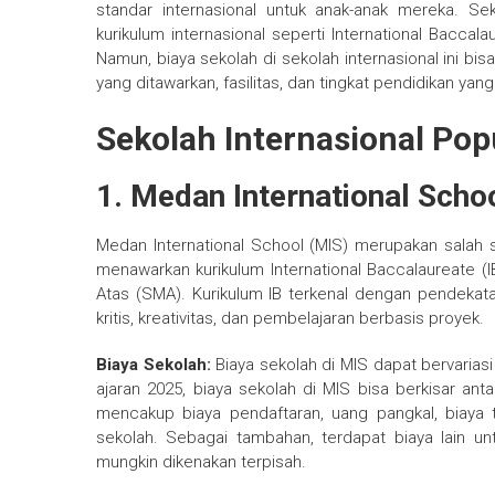
standar internasional untuk anak-anak mereka. S
kurikulum internasional seperti International Baccala
Namun, biaya sekolah di sekolah internasional ini bi
yang ditawarkan, fasilitas, dan tingkat pendidikan yang 
Sekolah Internasional Pop
1.
Medan International Scho
Medan International School (MIS) merupakan salah sat
menawarkan kurikulum International Baccalaureate (
Atas (SMA). Kurikulum IB terkenal dengan pendeka
kritis, kreativitas, dan pembelajaran berbasis proyek.
Biaya Sekolah:
Biaya sekolah di MIS dapat bervariasi
ajaran 2025, biaya sekolah di MIS bisa berkisar anta
mencakup biaya pendaftaran, uang pangkal, biaya ta
sekolah. Sebagai tambahan, terdapat biaya lain unt
mungkin dikenakan terpisah.