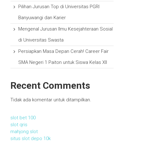
Pilihan Jurusan Top di Universitas PGRI
Banyuwangi dan Karier
Mengenal Jurusan Ilmu Kesejahteraan Sosial
di Universitas Swasta
Persiapkan Masa Depan Cerah! Career Fair
SMA Negeri 1 Paiton untuk Siswa Kelas XII
Recent Comments
Tidak ada komentar untuk ditampilkan.
slot bet 100
slot qris
mahjong slot
situs slot depo 10k