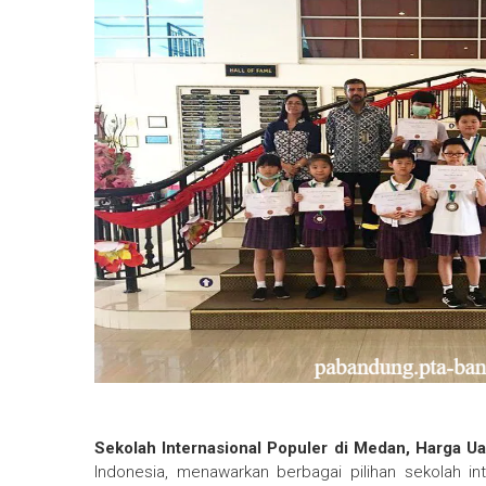
Sekolah Internasional Populer di Medan, Harga 
Indonesia, menawarkan berbagai pilihan sekolah i