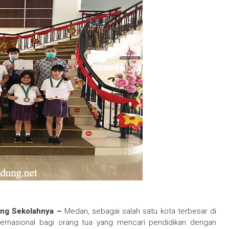
Uang Sekolahnya –
Medan, sebagai salah satu kota terbesar di
nternasional bagi orang tua yang mencari pendidikan dengan