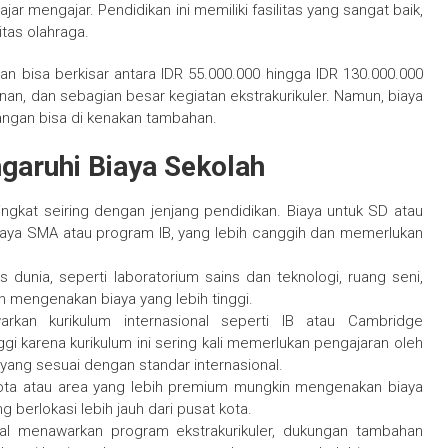
 mengajar. Pendidikan ini memiliki fasilitas yang sangat baik,
itas olahraga.
n bisa berkisar antara IDR 55.000.000 hingga IDR 130.000.000
unan, dan sebagian besar kegiatan ekstrakurikuler. Namun, biaya
ruangan bisa di kenakan tambahan.
garuhi Biaya Sekolah
ngkat seiring dengan jenjang pendidikan. Biaya untuk SD atau
iaya SMA atau program IB, yang lebih canggih dan memerlukan
 dunia, seperti laboratorium sains dan teknologi, ruang seni,
an mengenakan biaya yang lebih tinggi.
an kurikulum internasional seperti IB atau Cambridge
nggi karena kurikulum ini sering kali memerlukan pengajaran oleh
s yang sesuai dengan standar internasional.
kota atau area yang lebih premium mungkin mengenakan biaya
 berlokasi lebih jauh dari pusat kota.
al menawarkan program ekstrakurikuler, dukungan tambahan