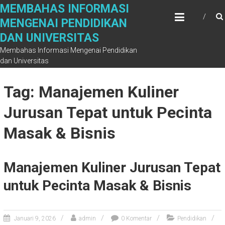
Skip
MEMBAHAS INFORMASI
to
MENGENAI PENDIDIKAN
content
DAN UNIVERSITAS
Membahas Informasi Mengenai Pendidikan
dan Universitas
Tag: Manajemen Kuliner
Jurusan Tepat untuk Pecinta
Masak & Bisnis
Manajemen Kuliner Jurusan Tepat
untuk Pecinta Masak & Bisnis
Januari 9, 2026
admin
0 Komentar
Pendidikan