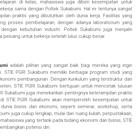
belajaran di kelas, mahasiswa juga diberi kesempatan untuk
kerja sama dengan Poltek Sukabumi. Hal ini tentunya sangat
n praktis yang dibutuhkan oleh dunia kerja. Fasilitas yang
kung proses pembelajaran, dengan adanya laboratorium yang
dengan kebutuhan industri. Poltek Sukabumi juga menjalin
peluang untuk bekerja setelah lulus cukup besar.
bumi
adalah pilihan yang sangat baik bagi mereka yang ingin
. STIE PGRI Sukabumi memiliki berbagai program studi yang
ekonomi pembangunan. Dengan kurikulum yang terstruktur dan
eten, STIE PGRI Sukabumi bertujuan untuk mencetak lulusan
GRI Sukabumi juga menekankan pentingnya keterampilan praktis
a di STIE PGRI Sukabumi akan memperoleh kesempatan untuk
 dunia bisnis dan ekonomi, seperti seminar, workshop, serta
abumi juga cukup lengkap, mulai dari ruang kuliah, perpustakaan,
n mahasiswa yang tertarik pada bidang ekonomi dan bisnis, STIE
embangkan potensi diri.