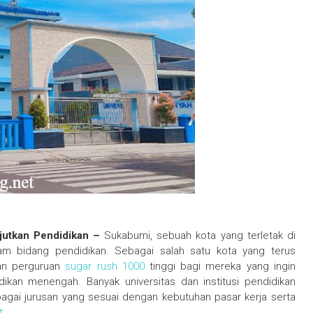
njutkan Pendidikan –
Sukabumi, sebuah kota yang terletak di
lam bidang pendidikan. Sebagai salah satu kota yang terus
an perguruan
sugar rush 1000
tinggi bagi mereka yang ingin
ikan menengah. Banyak universitas dan institusi pendidikan
agai jurusan yang sesuai dengan kebutuhan pasar kerja serta
t