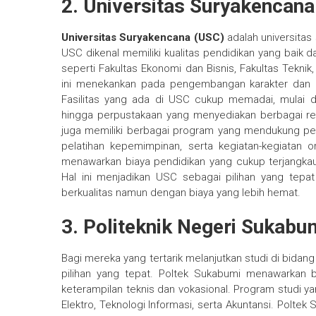
2.
Universitas Suryakencana
Universitas Suryakencana (USC)
adalah universitas
USC dikenal memiliki kualitas pendidikan yang baik 
seperti Fakultas Ekonomi dan Bisnis, Fakultas Teknik,
ini menekankan pada pengembangan karakter dan k
Fasilitas yang ada di USC cukup memadai, mulai da
hingga perpustakaan yang menyediakan berbagai r
juga memiliki berbagai program yang mendukung pe
pelatihan kepemimpinan, serta kegiatan-kegiatan 
menawarkan biaya pendidikan yang cukup terjangkau 
Hal ini menjadikan USC sebagai pilihan yang tepat
berkualitas namun dengan biaya yang lebih hemat.
3.
Politeknik Negeri Sukabu
Bagi mereka yang tertarik melanjutkan studi di bidang
pilihan yang tepat. Poltek Sukabumi menawarkan
keterampilan teknis dan vokasional. Program studi ya
Elektro, Teknologi Informasi, serta Akuntansi. Polte