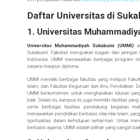
Daftar Universitas di Suk
1.
Universitas Muhammadiy
Universitas Muhammadiyah Sukabumi (UMMI)
ad
Sukabumi. Fakultas merupakan bagian dari jaringan
Indonesia. UMMI menawarkan berbagai program stud
sarjana maupun diploma.
UMMI memiliki berbagai fakultas yang meliputi Fakul
Islam, dan Fakultas Keguruan dan Ilmu Pendidikan. 
UMMI berkomitmen untuk menghasilkan lulusan yang 
baik. Selain itu, kampus ini juga memiliki fasilitas ya
serta berbagai fasilitas pendukung kegiatan m
menawarkan pendidikan berbasis nilai-nilai Islam, 
spiritualitas dalam kehidupan sehari-hari. Untuk m
berbasis agama, UMMI adalah pilihan yang sangat bai