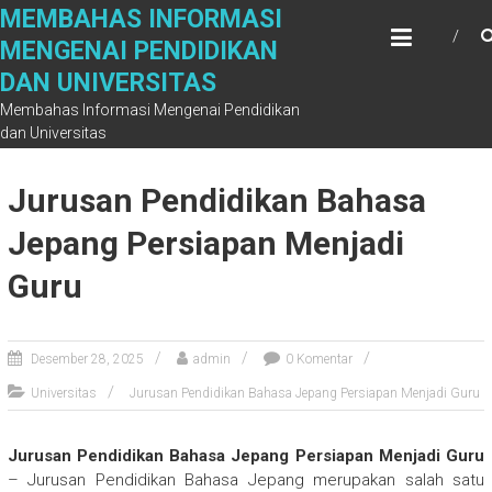
Skip
MEMBAHAS INFORMASI
to
MENGENAI PENDIDIKAN
content
DAN UNIVERSITAS
Membahas Informasi Mengenai Pendidikan
dan Universitas
Jurusan Pendidikan Bahasa
Jepang Persiapan Menjadi
Guru
Desember 28, 2025
admin
0 Komentar
Universitas
Jurusan Pendidikan Bahasa Jepang Persiapan Menjadi Guru
Jurusan Pendidikan Bahasa Jepang Persiapan Menjadi Guru
– Jurusan Pendidikan Bahasa Jepang merupakan salah satu