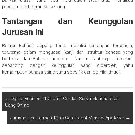
Banyak lulusan yang juga melanjutkan studi atau mengikuti
program pertukaran ke Jepang.
Tantangan dan Keunggulan
Jurusan Ini
Belajar Bahasa Jepang tentu memiliki tantangan tersendiri,
terutama dalam menguasai kanji dan struktur bahasa yang
berbeda dari Bahasa Indonesia. Namun, tantangan tersebut
sebanding dengan keunggulan yang diperoleh, yaitu
kemampuan bahasa asing yang spesifik dan bernilai tinggi.
←
Digital Business 101 Cara Cerdas Siswa Menghasilkan
Uang Online
Jurusan Ilmu Farmasi Klinik Cara Tepat Menjadi Apoteker
→