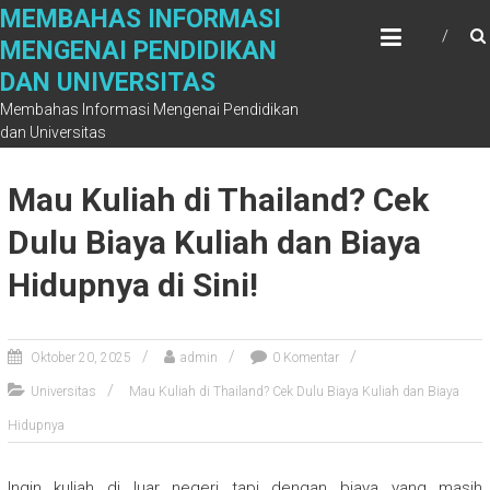
Skip
MEMBAHAS INFORMASI
to
MENGENAI PENDIDIKAN
content
DAN UNIVERSITAS
Membahas Informasi Mengenai Pendidikan
dan Universitas
Mau Kuliah di Thailand? Cek
Dulu Biaya Kuliah dan Biaya
Hidupnya di Sini!
Oktober 20, 2025
admin
0 Komentar
Universitas
Mau Kuliah di Thailand? Cek Dulu Biaya Kuliah dan Biaya
Hidupnya
Ingin kuliah di luar negeri tapi dengan biaya yang masih