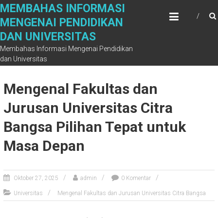
Skip
MEMBAHAS INFORMASI
to
MENGENAI PENDIDIKAN
content
DAN UNIVERSITAS
Membahas Informasi Mengenai Pendidikan
dan Universitas
Mengenal Fakultas dan
Jurusan Universitas Citra
Bangsa Pilihan Tepat untuk
Masa Depan
Oktober 27, 2025
admin
0 Komentar
Universitas
Mengenal Fakultas dan Jurusan Universitas Citra Bangsa