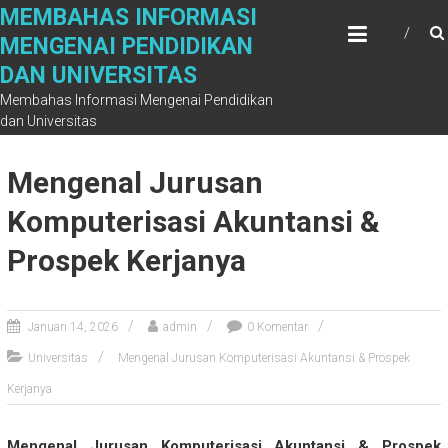
Skip
MEMBAHAS INFORMASI
to
MENGENAI PENDIDIKAN
content
DAN UNIVERSITAS
Membahas Informasi Mengenai Pendidikan
dan Universitas
Mengenal Jurusan
Komputerisasi Akuntansi &
Prospek Kerjanya
Januari 14, 2026
admin
0 Komentar
Universitas
Mengenal Jurusan Komputerisasi Akuntansi & Prospek
Kerjanya
Mengenal Jurusan Komputerisasi Akuntansi & Prospek