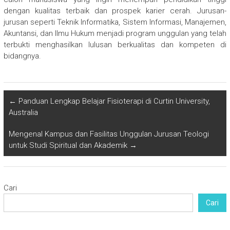
dengan kualitas terbaik dan prospek karier cerah. Jurusan-
jurusan seperti Teknik Informatika, Sistem Informasi, Manajemen,
Akuntansi, dan Ilmu Hukum menjadi program unggulan yang telah
terbukti menghasilkan lulusan berkualitas dan kompeten di
bidangnya.
←
Panduan Lengkap Belajar Fisioterapi di Curtin University,
Australia
Mengenal Kampus dan Fasilitas Unggulan Jurusan Teologi
untuk Studi Spiritual dan Akademik
→
Cari
Cari