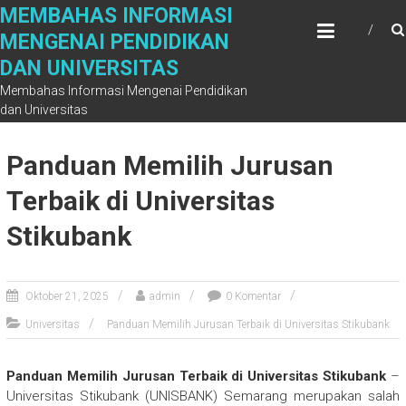
Skip
MEMBAHAS INFORMASI
to
MENGENAI PENDIDIKAN
content
DAN UNIVERSITAS
Membahas Informasi Mengenai Pendidikan
dan Universitas
Panduan Memilih Jurusan
Terbaik di Universitas
Stikubank
Oktober 21, 2025
admin
0 Komentar
Universitas
Panduan Memilih Jurusan Terbaik di Universitas Stikubank
Panduan Memilih Jurusan Terbaik di Universitas Stikubank
–
Universitas Stikubank (UNISBANK) Semarang merupakan salah