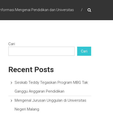
formasi Mengenai Pendidikan dan Universitas
Cari
Cari
Recent Posts
Seskab Teddy Tegaskan Program MBG Tak
Ganggu Anggaran Pendidikan
Mengenal Jurusan Unggulan di Universitas
Negeri Malang