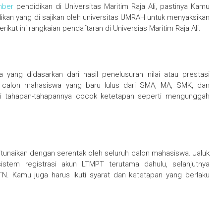
mber
pendidikan di Universitas Maritim Raja Ali, pastinya Kamu
idikan yang di sajikan oleh universitas UMRAH untuk menyaksikan
ikut ini rangkaian pendaftaran di Universias Maritim Raja Ali.
ang didasarkan dari hasil penelusuran nilai atau prestasi
uk calon mahasiswa yang baru lulus dari SMA, MA, SMK, dan
uti tahapan-tahapannya cocok ketetapan seperti mengunggah
unaikan dengan serentak oleh seluruh calon mahasiswa. Jaluk
stem registrasi akun LTMPT terutama dahulu, selanjutnya
N. Kamu juga harus ikuti syarat dan ketetapan yang berlaku