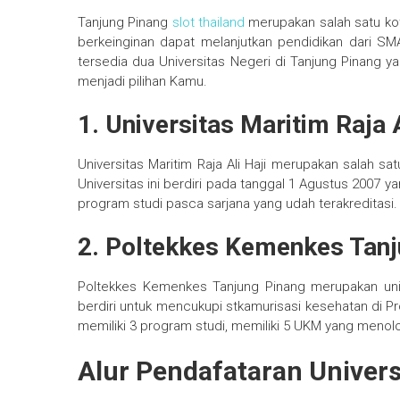
Tanjung Pinang
slot thailand
merupakan salah satu kot
berkeinginan dapat melanjutkan pendidikan dari SMA
tersedia dua Universitas Negeri di Tanjung Pinang ya
menjadi pilihan Kamu.
1. Universitas Maritim Raja
Universitas Maritim Raja Ali Haji merupakan salah sa
Universitas ini berdiri pada tanggal 1 Agustus 2007 ya
program studi pasca sarjana yang udah terakreditasi.
2. Poltekkes Kemenkes Tanj
Poltekkes Kemenkes Tanjung Pinang merupakan uni
berdiri untuk mencukupi stkamurisasi kesehatan di P
memiliki 3 program studi, memiliki 5 UKM yang menolo
Alur Pendafataran Universi