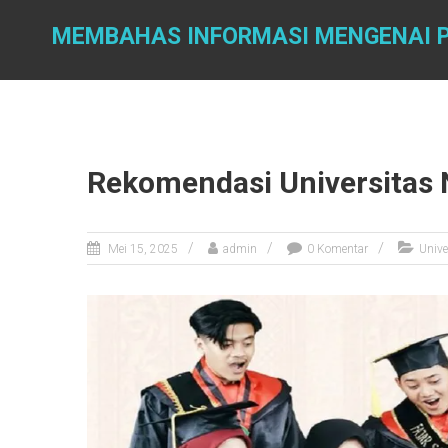
Skip
to
MEMBAHAS INFORMASI MENGENAI P
content
Rekomendasi Universitas 
Mei 15, 2025
admin
0 Komentar
Unive