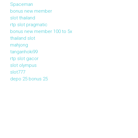
Spaceman
bonus new member
slot thailand
rtp slot pragmatic
bonus new member 100 to 5x
thailand slot
mahjong
tanganhoki99
rtp slot gacor
slot olympus
slot777
depo 25 bonus 25