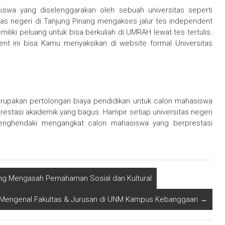
iswa yang diselenggarakan oleh sebuah universitas seperti
s negeri di Tanjung Pinang mengakses jalur tes independent
liki peluang untuk bisa berkuliah di UMRAH lewat tes tertulis.
ent ini bisa Kamu menyaksikan di website formal Universitas
 merupakan pertolongan biaya pendidikan untuk calon mahasiswa
restasi akademik yang bagus. Hampir setiap universitas negeri
 menghendaki mengangkat calon mahasiswa yang berprestasi
ng Mengasah Pemahaman Sosial dan Kultural
Mengenal Fakultas & Jurusan di UNM Kampus Kebanggaan
→