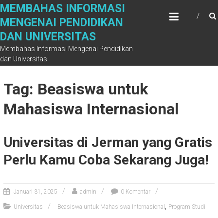
Skip
MEMBAHAS INFORMASI
to
MENGENAI PENDIDIKAN
content
DAN UNIVERSITAS
Membahas Informasi Mengenai Pendidikan
dan Universitas
Tag: Beasiswa untuk
Mahasiswa Internasional
Universitas di Jerman yang Gratis
Perlu Kamu Coba Sekarang Juga!
Januari 31, 2025
admin
0 Komentar
,
Universitas
Beasiswa untuk Mahasiswa Internasional
Program Studi