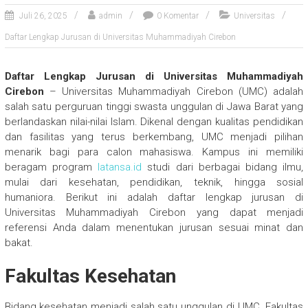
Juli 26, 2025
admin
0 Komentar
Universitas
Daftar Lengkap Jurusan di Universitas Muhammadiyah Cirebon
Daftar Lengkap Jurusan di Universitas Muhammadiyah
Cirebon
– Universitas Muhammadiyah Cirebon (UMC) adalah
salah satu perguruan tinggi swasta unggulan di Jawa Barat yang
berlandaskan nilai-nilai Islam. Dikenal dengan kualitas pendidikan
dan fasilitas yang terus berkembang, UMC menjadi pilihan
menarik bagi para calon mahasiswa. Kampus ini memiliki
beragam program
latansa.id
studi dari berbagai bidang ilmu,
mulai dari kesehatan, pendidikan, teknik, hingga sosial
humaniora. Berikut ini adalah daftar lengkap jurusan di
Universitas Muhammadiyah Cirebon yang dapat menjadi
referensi Anda dalam menentukan jurusan sesuai minat dan
bakat.
Fakultas Kesehatan
Bidang kesehatan menjadi salah satu unggulan di UMC. Fakultas