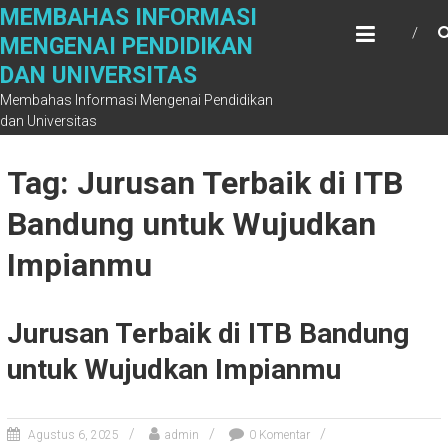
Skip
MEMBAHAS INFORMASI
to
MENGENAI PENDIDIKAN
content
DAN UNIVERSITAS
Membahas Informasi Mengenai Pendidikan
dan Universitas
Tag: Jurusan Terbaik di ITB
Bandung untuk Wujudkan
Impianmu
Jurusan Terbaik di ITB Bandung
untuk Wujudkan Impianmu
Agustus 6, 2025
admin
0 Komentar