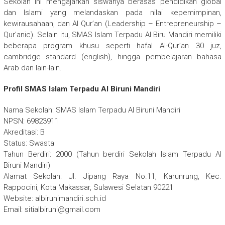
Sekolah ini mengajarkan siswanya berasas pendidikan global
dan Islami yang melandaskan pada nilai kepemimpinan,
kewirausahaan, dan Al Qur’an (Leadership – Entrepreneurship –
Qur’anic). Selain itu, SMAS Islam Terpadu Al Biru Mandiri memiliki
beberapa program khusu seperti hafal Al-Qur’an 30 juz,
cambridge standard (english), hingga pembelajaran bahasa
Arab dan lain-lain.
Profil SMAS Islam Terpadu Al Biruni Mandiri
Nama Sekolah: SMAS Islam Terpadu Al Biruni Mandiri
NPSN: 69823911
Akreditasi: B
Status: Swasta
Tahun Berdiri: 2000 (Tahun berdiri Sekolah Islam Terpadu Al
Biruni Mandiri)
Alamat Sekolah: Jl. Jipang Raya No.11, Karunrung, Kec.
Rappocini, Kota Makassar, Sulawesi Selatan 90221
Website: albirunimandiri.sch.id
Email: sitialbiruni@gmail.com