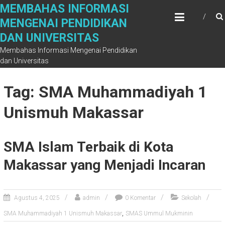
Skip
MEMBAHAS INFORMASI
to
MENGENAI PENDIDIKAN
content
DAN UNIVERSITAS
Membahas Informasi Mengenai Pendidikan
dan Universitas
Tag: SMA Muhammadiyah 1
Unismuh Makassar
SMA Islam Terbaik di Kota
Makassar yang Menjadi Incaran
Agustus 4, 2025
admin
0 Komentar
Sekolah
,
SMA Muhammadiyah 1 Unismuh Makassar
SMAS Ummul Mukminin