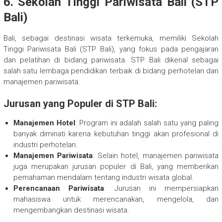
6.
Sekolah Tinggi Pariwisata Bali (STP
Bali)
Bali, sebagai destinasi wisata terkemuka, memiliki Sekolah
Tinggi Pariwisata Bali (STP Bali), yang fokus pada pengajaran
dan pelatihan di bidang pariwisata. STP Bali dikenal sebagai
salah satu lembaga pendidikan terbaik di bidang perhotelan dan
manajemen pariwisata.
Jurusan yang Populer di STP Bali:
Manajemen Hotel
: Program ini adalah salah satu yang paling
banyak diminati karena kebutuhan tinggi akan profesional di
industri perhotelan.
Manajemen Pariwisata
: Selain hotel, manajemen pariwisata
juga merupakan jurusan populer di Bali, yang memberikan
pemahaman mendalam tentang industri wisata global.
Perencanaan Pariwisata
: Jurusan ini mempersiapkan
mahasiswa untuk merencanakan, mengelola, dan
mengembangkan destinasi wisata.