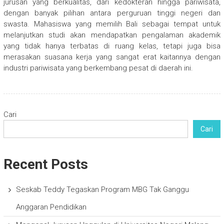
jurusan yang berkualitas, dari kedokteran hingga pariwisata,
dengan banyak pilihan antara perguruan tinggi negeri dan
swasta. Mahasiswa yang memilih Bali sebagai tempat untuk
melanjutkan studi akan mendapatkan pengalaman akademik
yang tidak hanya terbatas di ruang kelas, tetapi juga bisa
merasakan suasana kerja yang sangat erat kaitannya dengan
industri pariwisata yang berkembang pesat di daerah ini.
Cari
Cari
Recent Posts
Seskab Teddy Tegaskan Program MBG Tak Ganggu
Anggaran Pendidikan