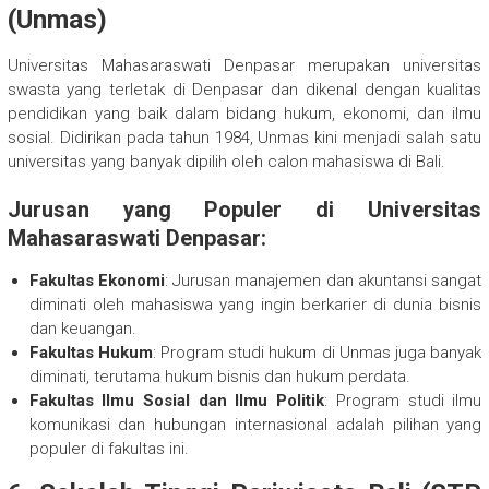
(Unmas)
Universitas Mahasaraswati Denpasar merupakan universitas
swasta yang terletak di Denpasar dan dikenal dengan kualitas
pendidikan yang baik dalam bidang hukum, ekonomi, dan ilmu
sosial. Didirikan pada tahun 1984, Unmas kini menjadi salah satu
universitas yang banyak dipilih oleh calon mahasiswa di Bali.
Jurusan yang Populer di Universitas
Mahasaraswati Denpasar:
Fakultas Ekonomi
: Jurusan manajemen dan akuntansi sangat
diminati oleh mahasiswa yang ingin berkarier di dunia bisnis
dan keuangan.
Fakultas Hukum
: Program studi hukum di Unmas juga banyak
diminati, terutama hukum bisnis dan hukum perdata.
Fakultas Ilmu Sosial dan Ilmu Politik
: Program studi ilmu
komunikasi dan hubungan internasional adalah pilihan yang
populer di fakultas ini.