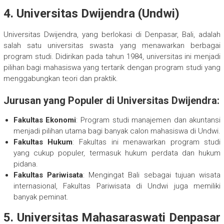
4.
Universitas Dwijendra (Undwi)
Universitas Dwijendra, yang berlokasi di Denpasar, Bali, adalah
salah satu universitas swasta yang menawarkan berbagai
program studi. Didirikan pada tahun 1984, universitas ini menjadi
pilihan bagi mahasiswa yang tertarik dengan program studi yang
menggabungkan teori dan praktik.
Jurusan yang Populer di Universitas Dwijendra:
Fakultas Ekonomi
: Program studi manajemen dan akuntansi
menjadi pilihan utama bagi banyak calon mahasiswa di Undwi.
Fakultas Hukum
: Fakultas ini menawarkan program studi
yang cukup populer, termasuk hukum perdata dan hukum
pidana.
Fakultas Pariwisata
: Mengingat Bali sebagai tujuan wisata
internasional, Fakultas Pariwisata di Undwi juga memiliki
banyak peminat.
5.
Universitas Mahasaraswati Denpasar