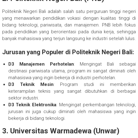
Politeknik Negeri Bali adalah salah satu perguruan tinggi negeri
yang menawarkan pendidikan vokasi dengan kualitas tinggi di
bidang teknologi, pariwisata, dan manajemen. PNB lebih fokus
pada pendidikan yang berorientasi pada dunia kerja, sehingga
banyak mahasiswa yang terjun langsung ke industri setelah lulus.
Jurusan yang Populer di Politeknik Negeri Bali:
D3 Manajemen Perhotelan
: Mengingat Bali sebagai
destinasi pariwisata utama, program ini sangat diminati oleh
mahasiswa yang ingin bekerja di industri perhotelan.
D3 Teknik Mesin
: Program studi ini memberikan
keterampilan teknis yang sangat dibutuhkan di berbagai
sektor industri.
D3 Teknik Elektronika
: Mengingat perkembangan teknologi,
jurusan ini juga cukup diminati oleh mahasiswa yang ingin
bekerja di bidang teknologi.
3.
Universitas Warmadewa (Unwar)