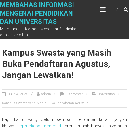
Skip
MEMBAHAS INFORMASI
to
MENGENAI PENDIDIKAN
content
DAN UNIVERSITAS
Membahas Informasi Mengenai Pendidikan
dan Universitas
Kampus Swasta yang Masih
Buka Pendaftaran Agustus,
Jangan Lewatkan!
Juli 24, 2025
admin
0 Komentar
Universitas
Kampus Swasta yang Masih Buka Pendaftaran Agustus
Bagi kamu yang belum sempat mendaftar kuliah, jangan
khawatir
dpmdkabsumenep.id
karena masih banyak universitas