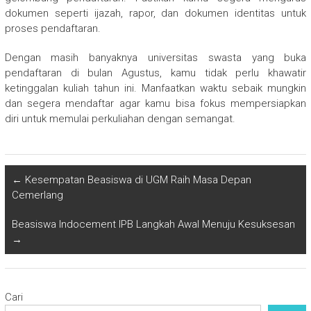
dokumen seperti ijazah, rapor, dan dokumen identitas untuk
proses pendaftaran.
Dengan masih banyaknya universitas swasta yang buka
pendaftaran di bulan Agustus, kamu tidak perlu khawatir
ketinggalan kuliah tahun ini. Manfaatkan waktu sebaik mungkin
dan segera mendaftar agar kamu bisa fokus mempersiapkan
diri untuk memulai perkuliahan dengan semangat.
←
Kesempatan Beasiswa di UGM Raih Masa Depan
Cemerlang
Beasiswa Indocement IPB Langkah Awal Menuju Kesuksesan
→
Cari